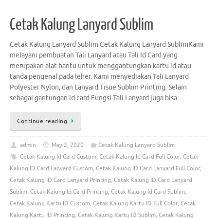
Cetak Kalung Lanyard Sublim
Cetak Kalung Lanyard Sublim Cetak Kalung Lanyard SublimKami
melayani pembuatan Tali Lanyard atau Tali Id Card yang
merupakan alat bantu untuk menggantungkan kartu id atau
tanda pengenal pada leher. Kami menyediakan Tali Lanyard
Polyester Nylon, dan Lanyard Tisue Sublim Printing. Selain
sebagai gantungan id card Fungsi Tali Lanyard juga bisa…
Continue reading
admin
May 2, 2020
Cetak Kalung Lanyard Sublim
Cetak Kalung Id Card Custom
,
Cetak Kalung Id Card Full Color
,
Cetak
Kalung ID Card Lanyard Custom
,
Cetak Kalung ID Card Lanyard Full Color
,
Cetak Kalung ID Card Lanyard Printing
,
Cetak Kalung ID Card Lanyard
Sublim
,
Cetak Kalung Id Card Printing
,
Cetak Kalung Id Card Sublim
,
Cetak Kalung Kartu ID Custom
,
Cetak Kalung Kartu ID Full Color
,
Cetak
Kalung Kartu ID Printing
,
Cetak Kalung Kartu ID Sublim
,
Cetak Kalung