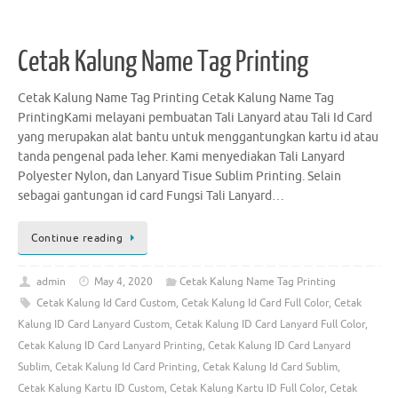
Cetak Kalung Name Tag Printing
Cetak Kalung Name Tag Printing Cetak Kalung Name Tag
PrintingKami melayani pembuatan Tali Lanyard atau Tali Id Card
yang merupakan alat bantu untuk menggantungkan kartu id atau
tanda pengenal pada leher. Kami menyediakan Tali Lanyard
Polyester Nylon, dan Lanyard Tisue Sublim Printing. Selain
sebagai gantungan id card Fungsi Tali Lanyard…
Continue reading
admin
May 4, 2020
Cetak Kalung Name Tag Printing
Cetak Kalung Id Card Custom
,
Cetak Kalung Id Card Full Color
,
Cetak
Kalung ID Card Lanyard Custom
,
Cetak Kalung ID Card Lanyard Full Color
,
Cetak Kalung ID Card Lanyard Printing
,
Cetak Kalung ID Card Lanyard
Sublim
,
Cetak Kalung Id Card Printing
,
Cetak Kalung Id Card Sublim
,
Cetak Kalung Kartu ID Custom
,
Cetak Kalung Kartu ID Full Color
,
Cetak