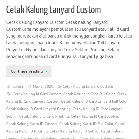
Cetak Kalung Lanyard Custom
Cetak Kalung Lanyard Custom Cetak Kalung Lanyard
CustomKami melayani pembuatan Tali Lanyard atau Tali Id Card
yang merupakan alat bantu untuk menggantungkan kartu id atau
tanda pengenal pada leher. Kami menyediakan Tali Lanyard
Polyester Nylon, dan Lanyard Tisue Sublim Printing. Selain
sebagai gantungan id card Fungsi Tali Lanyard juga bisa…
Continue reading
admin
May 2, 2020
Cetak Kalung Lanyard Custom
Cetak Kalung Id Card Custom
,
Cetak Kalung Id Card Full Color
,
Cetak
Kalung ID Card Lanyard Custom
,
Cetak Kalung ID Card Lanyard Full Color
,
Cetak Kalung ID Card Lanyard Printing
,
Cetak Kalung ID Card Lanyard
Sublim
,
Cetak Kalung Id Card Printing
,
Cetak Kalung Id Card Sublim
,
Cetak Kalung Kartu ID Custom
,
Cetak Kalung Kartu ID Full Color
,
Cetak
Kalung Kartu ID Printing
,
Cetak Kalung Kartu ID Sublim
,
Cetak Kalung
Lanyard Custom
,
Cetak Kalung Lanyard Full Color
,
Cetak Kalung Lanyard