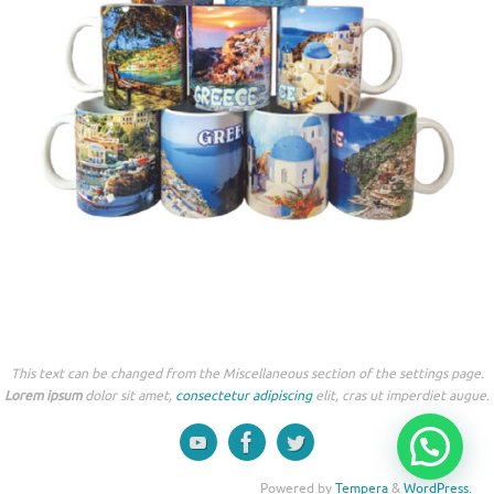
This text can be changed from the Miscellaneous section of the settings page.
Lorem ipsum
dolor sit amet,
consectetur adipiscing
elit, cras ut imperdiet augue.
Powered by
Tempera
&
WordPress.