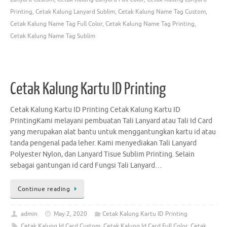
Printing
,
Cetak Kalung Lanyard Sublim
,
Cetak Kalung Name Tag Custom
,
Cetak Kalung Name Tag Full Color
,
Cetak Kalung Name Tag Printing
,
Cetak Kalung Name Tag Sublim
Cetak Kalung Kartu ID Printing
Cetak Kalung Kartu ID Printing Cetak Kalung Kartu ID
PrintingKami melayani pembuatan Tali Lanyard atau Tali Id Card
yang merupakan alat bantu untuk menggantungkan kartu id atau
tanda pengenal pada leher. Kami menyediakan Tali Lanyard
Polyester Nylon, dan Lanyard Tisue Sublim Printing. Selain
sebagai gantungan id card Fungsi Tali Lanyard…
Continue reading
admin
May 2, 2020
Cetak Kalung Kartu ID Printing
Cetak Kalung Id Card Custom
,
Cetak Kalung Id Card Full Color
,
Cetak