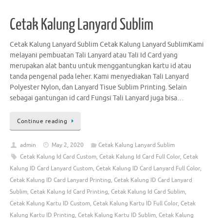
Cetak Kalung Lanyard Sublim
Cetak Kalung Lanyard Sublim Cetak Kalung Lanyard SublimKami
melayani pembuatan Tali Lanyard atau Tali Id Card yang
merupakan alat bantu untuk menggantungkan kartu id atau
tanda pengenal pada leher. Kami menyediakan Tali Lanyard
Polyester Nylon, dan Lanyard Tisue Sublim Printing. Selain
sebagai gantungan id card Fungsi Tali Lanyard juga bisa…
Continue reading
admin
May 2, 2020
Cetak Kalung Lanyard Sublim
Cetak Kalung Id Card Custom
,
Cetak Kalung Id Card Full Color
,
Cetak
Kalung ID Card Lanyard Custom
,
Cetak Kalung ID Card Lanyard Full Color
,
Cetak Kalung ID Card Lanyard Printing
,
Cetak Kalung ID Card Lanyard
Sublim
,
Cetak Kalung Id Card Printing
,
Cetak Kalung Id Card Sublim
,
Cetak Kalung Kartu ID Custom
,
Cetak Kalung Kartu ID Full Color
,
Cetak
Kalung Kartu ID Printing
,
Cetak Kalung Kartu ID Sublim
,
Cetak Kalung