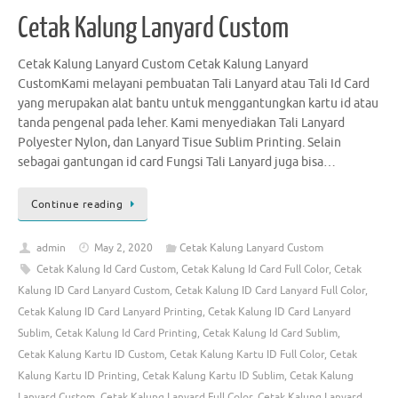
Cetak Kalung Lanyard Custom
Cetak Kalung Lanyard Custom Cetak Kalung Lanyard
CustomKami melayani pembuatan Tali Lanyard atau Tali Id Card
yang merupakan alat bantu untuk menggantungkan kartu id atau
tanda pengenal pada leher. Kami menyediakan Tali Lanyard
Polyester Nylon, dan Lanyard Tisue Sublim Printing. Selain
sebagai gantungan id card Fungsi Tali Lanyard juga bisa…
Continue reading
admin
May 2, 2020
Cetak Kalung Lanyard Custom
Cetak Kalung Id Card Custom
,
Cetak Kalung Id Card Full Color
,
Cetak
Kalung ID Card Lanyard Custom
,
Cetak Kalung ID Card Lanyard Full Color
,
Cetak Kalung ID Card Lanyard Printing
,
Cetak Kalung ID Card Lanyard
Sublim
,
Cetak Kalung Id Card Printing
,
Cetak Kalung Id Card Sublim
,
Cetak Kalung Kartu ID Custom
,
Cetak Kalung Kartu ID Full Color
,
Cetak
Kalung Kartu ID Printing
,
Cetak Kalung Kartu ID Sublim
,
Cetak Kalung
Lanyard Custom
,
Cetak Kalung Lanyard Full Color
,
Cetak Kalung Lanyard