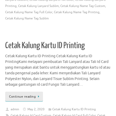
Printing
,
Cetak Kalung Lanyard Sublim
,
Cetak Kalung Name Tag Custom
,
Cetak Kalung Name Tag Full Color
,
Cetak Kalung Name Tag Printing
,
Cetak Kalung Name Tag Sublim
Cetak Kalung Kartu ID Printing
Cetak Kalung Kartu ID Printing Cetak Kalung Kartu ID
PrintingKami melayani pembuatan Tali Lanyard atau Tali Id Card
yang merupakan alat bantu untuk menggantungkan kartu id atau
tanda pengenal pada leher. Kami menyediakan Tali Lanyard
Polyester Nylon, dan Lanyard Tisue Sublim Printing. Selain
sebagai gantungan id card Fungsi Tali Lanyard…
Continue reading
admin
May 2, 2020
Cetak Kalung Kartu ID Printing
Cetak Kalung Id Card Custom
,
Cetak Kalung Id Card Full Color
,
Cetak