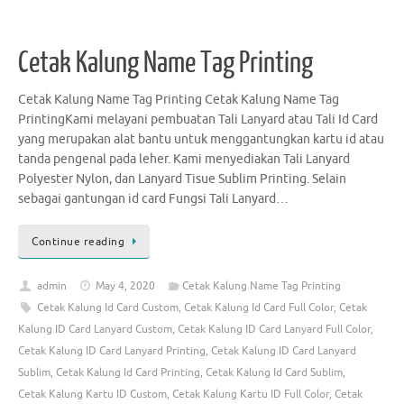
Cetak Kalung Name Tag Printing
Cetak Kalung Name Tag Printing Cetak Kalung Name Tag
PrintingKami melayani pembuatan Tali Lanyard atau Tali Id Card
yang merupakan alat bantu untuk menggantungkan kartu id atau
tanda pengenal pada leher. Kami menyediakan Tali Lanyard
Polyester Nylon, dan Lanyard Tisue Sublim Printing. Selain
sebagai gantungan id card Fungsi Tali Lanyard…
Continue reading
admin
May 4, 2020
Cetak Kalung Name Tag Printing
Cetak Kalung Id Card Custom
,
Cetak Kalung Id Card Full Color
,
Cetak
Kalung ID Card Lanyard Custom
,
Cetak Kalung ID Card Lanyard Full Color
,
Cetak Kalung ID Card Lanyard Printing
,
Cetak Kalung ID Card Lanyard
Sublim
,
Cetak Kalung Id Card Printing
,
Cetak Kalung Id Card Sublim
,
Cetak Kalung Kartu ID Custom
,
Cetak Kalung Kartu ID Full Color
,
Cetak