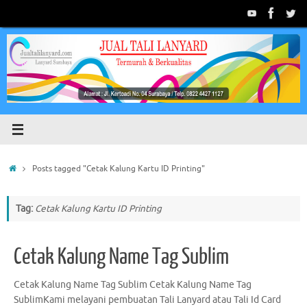
Skip
to
content
Home
Posts tagged "Cetak Kalung Kartu ID Printing"
Tag:
Cetak Kalung Kartu ID Printing
Cetak Kalung Name Tag Sublim
Cetak Kalung Name Tag Sublim Cetak Kalung Name Tag
SublimKami melayani pembuatan Tali Lanyard atau Tali Id Card